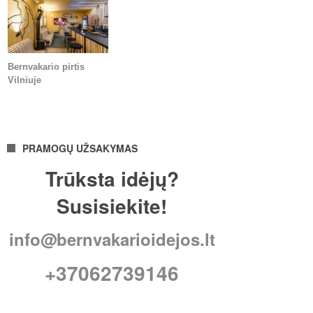
Bernvakario pirtis
Vilniuje
PRAMOGŲ UŽSAKYMAS
Trūksta idėjų?
Susisiekite!
info@bernvakarioidejos.lt
+37062739146