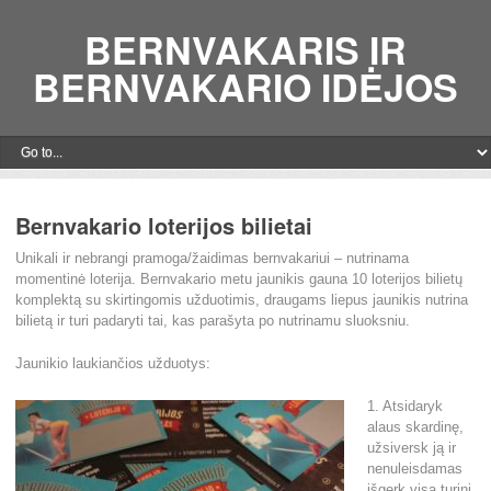
BERNVAKARIS IR
BERNVAKARIO IDĖJOS
Bernvakario loterijos bilietai
Unikali ir nebrangi pramoga/žaidimas bernvakariui – nutrinama
momentinė loterija. Bernvakario metu jaunikis gauna 10 loterijos bilietų
komplektą su skirtingomis užduotimis, draugams liepus jaunikis nutrina
bilietą ir turi padaryti tai, kas parašyta po nutrinamu sluoksniu.
Jaunikio laukiančios užduotys:
1. Atsidaryk
alaus skardinę,
užsiversk ją ir
nenuleisdamas
išgerk visą turinį.