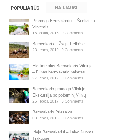
NAUJAUSI
POPULIARŪS
PASIŪLYMAI
PASIŪLYMAI
Pramoga Bernvakariui – Šuoliai su
Virvėmis
15 spalio, 2015
0
Comments
Bernvakaris – Žygis Pelkėse
23 liepos, 2019
0
Comments
Ekstremalus Bernvakaris Vilniuje
– Pilnas bernvakario paketas
27 liepos, 2017
0
Comments
Bernvakario pramoga Vilniuje –
Ekskursija po požeminį Vilnių
25 liepos, 2017
0
Comments
Bernvakario Priesaika
03 liepos, 2016
0
Comments
Idėja Bernvakariui – Laivo Nuoma
Trakuose