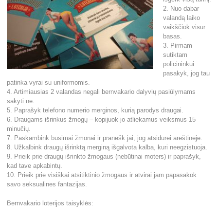
2. Nuo dabar
valandą laiko
vaikščiok visur
basas.
3. Pirmam
sutiktam
policininkui
pasakyk, jog tau
patinka vyrai su uniformomis.
4. Artimiausias 2 valandas negali bernvakario dalyvių pasiūlymams
sakyti ne.
5. Paprašyk telefono numerio merginos, kurią parodys draugai.
6. Draugams išrinkus žmogų – kopijuok jo atliekamus veiksmus 15
minučių.
7. Paskambink būsimai žmonai ir pranešk jai, jog atsidūrei areštinėje.
8. Užkalbink draugų išrinktą merginą išgalvota kalba, kuri neegzistuoja.
9. Prieik prie draugų išrinkto žmogaus (nebūtinai moters) ir paprašyk,
kad tave apkabintų.
10. Prieik prie visiškai atsitiktinio žmogaus ir atvirai jam papasakok
savo seksualines fantazijas.
Bernvakario loterijos taisyklės: