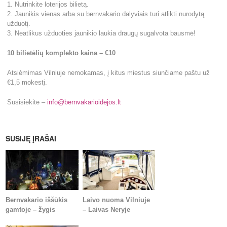
1. Nutrinkite loterijos bilietą.
2. Jaunikis vienas arba su bernvakario dalyviais turi atlikti nurodytą
užduotį.
3. Neatlikus užduoties jaunikio laukia draugų sugalvota bausmė!
10 bilietėlių komplekto kaina – €10
Atsiėmimas Vilniuje nemokamas, į kitus miestus siunčiame paštu už
€1,5 mokestį.
Susisiekite –
info@bernvakarioidejos.lt
SUSIJĘ ĮRAŠAI
Bernvakario iššūkis
Laivo nuoma Vilniuje
gamtoje – žygis
– Laivas Neryje